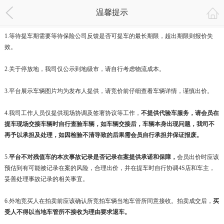
温馨提示
1.等待提车期需要等待保险公司反馈是否可提车的最长期限，超出期限则报价失
效。
2.关于停放地，我司仅公示到地级市，请自行考虑物流成本。
3.平台展示车辆图片均为发布人提供，请竞价前仔细查看车辆详情，谨慎出价。
4.我司工作人员仅提供现场协调及签署协议等工作，
不提供代验车服务，请会员在
提车现场交接车辆时自行查验车辆，如车辆交接后，车辆本身出现问题，我司不
再予以承担及处理，如因检验不清导致的后果需会员自行承担并保证报废。
5.
平台不对残值车的本次事故记录是否记录在案提供承诺和保障，
会员出价时应该
预估到有可能被记录在案的风险，合理出价，并在提车时自行协调4S店和车主，
妥善处理事故记录的相关事宜。
6.外地竞买人在拍卖前应该确认所竞拍车辆当地车管所同意接收。拍卖成交后，
买
受人不得以当地车管所不接收为理由要求退车。