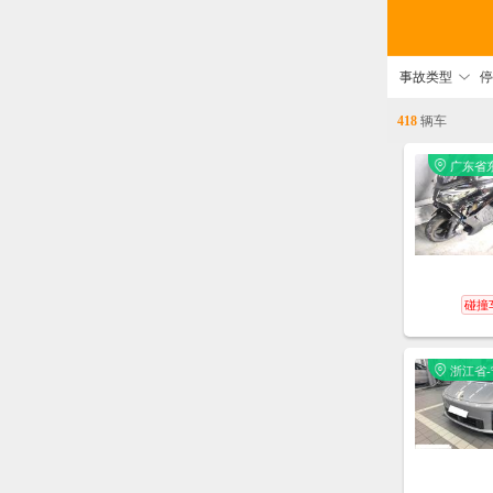
事故类型
停
418
辆车
广东省
莞市
碰撞
浙江省-
鄞州区
富强路6
汽车宁
务中心
店)