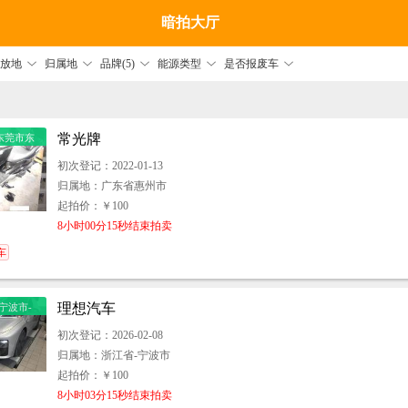
暗拍大厅
放地
归属地
品牌(5)
能源类型
是否报废车
常光牌
东莞市东
初次登记：2022-01-13
归属地：广东省惠州市
起拍价：￥100
8小时00分15秒结束拍卖
车
理想汽车
宁波市-
-潘火街道
初次登记：2026-02-08
45号理想
归属地：浙江省-宁波市
波鄞州服
起拍价：￥100
(富强路
8小时03分15秒结束拍卖