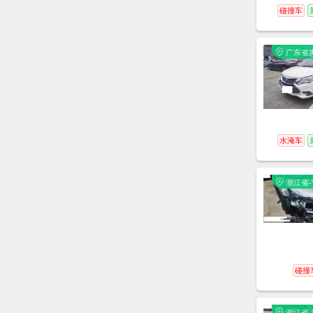
碰撞车
广东省
州市
水淹车
浙江省-
奉化区
金钟路1
大厦A
碰撞
浙江省-