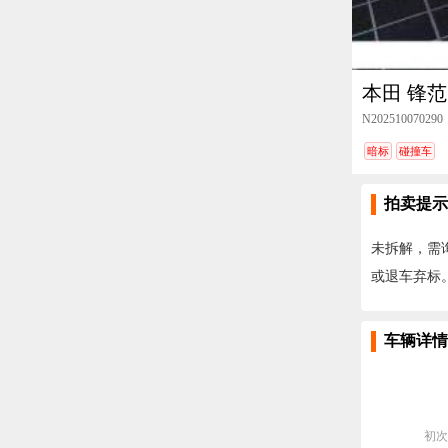
本田 锋范
N202510070290
暗标
碰撞车
拍卖提示
未拆解，需
或退车弃标
车辆详情
初次