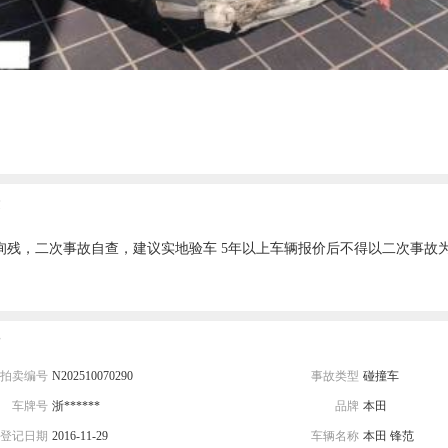
询残，二次事故自查，建议实地验车 5年以上车辆报价后不得以二次事故
。
拍卖编号
N202510070290
事故类型
碰撞车
车牌号
浙******
品牌
本田
登记日期
2016-11-29
车辆名称
本田 锋范