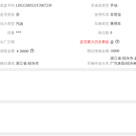
底盘号码
LHGGM6521F2067239
变速箱类型
手动
是否受损
否
使用性质
非营业
动力类型
汽油
车辆类型
乘用车
排量
***
座位数
0
出厂日期
是否重大历史事故
是
保险金额
预估维修金额
16000
￥30000
浙江省-绍兴市-
辆归属地
浙江省-绍兴市
车辆停放仓库
广汽本田(绍兴袍
中国汽车城