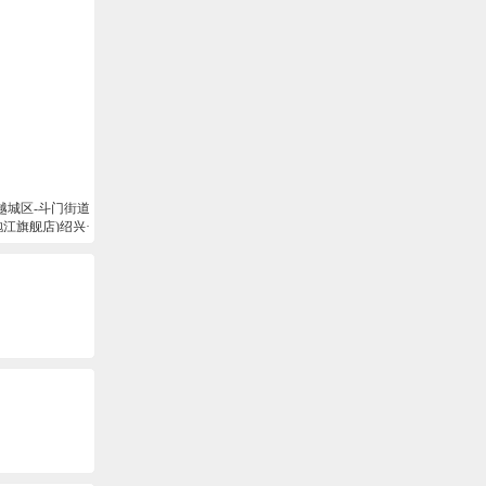
越城区-斗门街道
江旗舰店)绍兴·